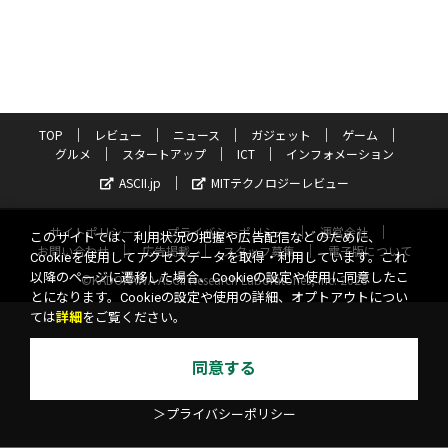
TOP
レビュー
ニュース
ガジェット
ゲーム
グルメ
スタートアップ
ICT
インフォメーション
ASCII.jp
MITテクノロジーレビュー
サイトポリシー
プライバシーポリシー
運営会社
このサイトでは、利用状況の把握や広告配信などのために、
お問い合わせ
広告掲載
スタッフ募集
電子版について
Cookieを使用してアクセスデータを取得・利用しています。これ
以降のページに遷移した場合、Cookieの設定や使用に同意したこ
©KADOKAWA ASCII Research Laboratories, Inc. 2026
とになります。Cookieの設定や使用の詳細、オプトアウトについ
ては
詳細
をご覧ください。
同意する
＞プライバシーポリシー