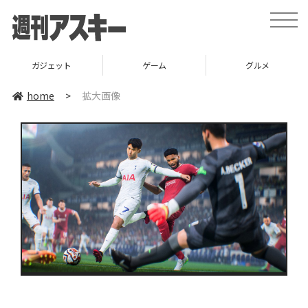
toggle
naviga
ガジェット
ゲーム
グルメ
home
>
拡大画像