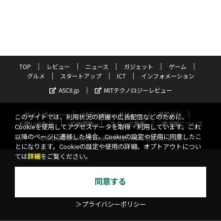
TOP
レビュー
ニュース
ガジェット
ゲーム
グルメ
スタートアップ
ICT
インフォメーション
ASCII.jp
MITテクノロジーレビュー
サイトポリシー
プライバシーポリシー
運営会社
このサイトでは、利用状況の把握や広告配信などのために、
お問い合わせ
広告掲載
スタッフ募集
電子版について
Cookieを使用してアクセスデータを取得・利用しています。これ
以降のページに遷移した場合、Cookieの設定や使用に同意したこ
©KADOKAWA ASCII Research Laboratories, Inc. 2026
とになります。Cookieの設定や使用の詳細、オプトアウトについ
ては
詳細
をご覧ください。
同意する
＞プライバシーポリシー