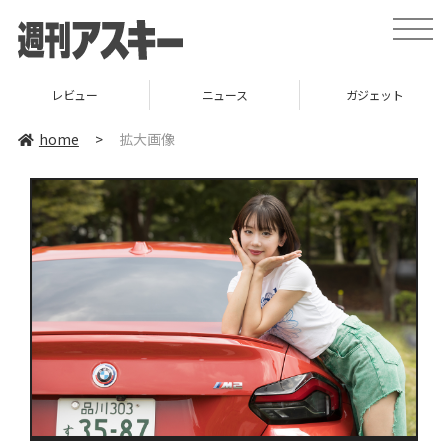
toggle
naviga
レビュー
ニュース
ガジェット
home
>
拡大画像