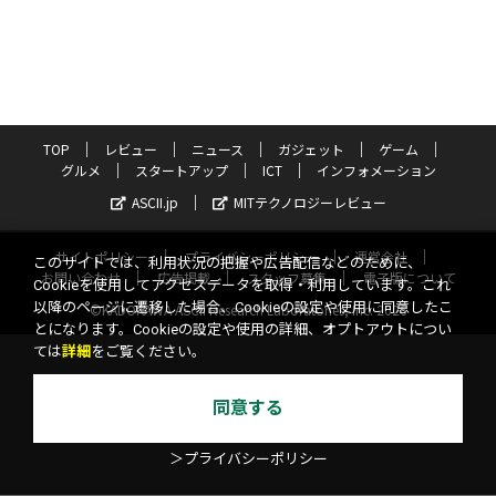
TOP
レビュー
ニュース
ガジェット
ゲーム
グルメ
スタートアップ
ICT
インフォメーション
ASCII.jp
MITテクノロジーレビュー
サイトポリシー
プライバシーポリシー
運営会社
このサイトでは、利用状況の把握や広告配信などのために、
お問い合わせ
広告掲載
スタッフ募集
電子版について
Cookieを使用してアクセスデータを取得・利用しています。これ
以降のページに遷移した場合、Cookieの設定や使用に同意したこ
©KADOKAWA ASCII Research Laboratories, Inc. 2026
とになります。Cookieの設定や使用の詳細、オプトアウトについ
ては
詳細
をご覧ください。
同意する
＞プライバシーポリシー