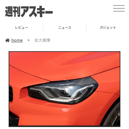
toggle
naviga
レビュー
ニュース
ガジェット
home
>
拡大画像