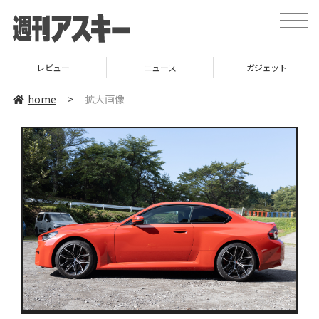
toggle
naviga
レビュー
ニュース
ガジェット
home
>
拡大画像