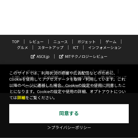
TOP
レビュー
ニュース
ガジェット
ゲーム
グルメ
スタートアップ
ICT
インフォメーション
ASCII.jp
MITテクノロジーレビュー
サイトポリシー
プライバシーポリシー
運営会社
このサイトでは、利用状況の把握や広告配信などのために、
お問い合わせ
広告掲載
スタッフ募集
電子版について
Cookieを使用してアクセスデータを取得・利用しています。これ
以降のページに遷移した場合、Cookieの設定や使用に同意したこ
©KADOKAWA ASCII Research Laboratories, Inc. 2026
とになります。Cookieの設定や使用の詳細、オプトアウトについ
ては
詳細
をご覧ください。
同意する
＞プライバシーポリシー