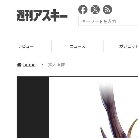
レビュー
ニュース
ガジェッ
home
>
拡大画像