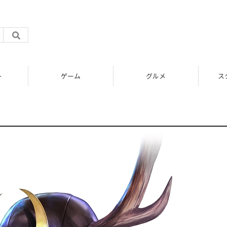
ト
ゲーム
グルメ
ス