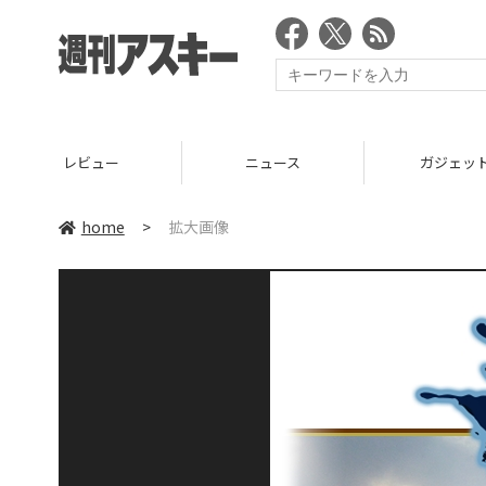
レビュー
ニュース
ガジェッ
home
>
拡大画像