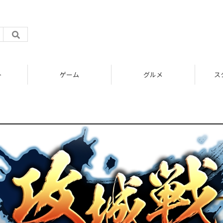
ト
ゲーム
グルメ
ス