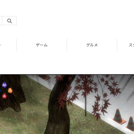
ト
ゲーム
グルメ
ス