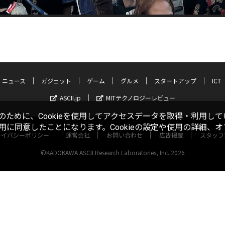
ニュース
ガジェット
ゲーム
グルメ
スタートアップ
ICT
ASCII.jp
MITテクノロジーレビュー
ために、Cookieを使用してアクセスデータを取得・利用して
使用に同意したことになります。Cookieの設定や使用の詳細、
ライバシーポリシー
運営会社
お問い合わせ
広告掲載
スタッフ
©KADOKAWA ASCII Research Laboratories, Inc. 2026