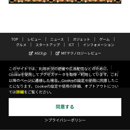
TOP
レビュー
ニュース
ガジェット
ゲーム
グルメ
スタートアップ
ICT
インフォメーション
ASCII.jp
MITテクノロジーレビュー
サイトポリシー
プライバシーポリシー
運営会社
このサイトでは、利用状況の把握や広告配信などのために、
お問い合わせ
広告掲載
スタッフ募集
電子版について
Cookieを使用してアクセスデータを取得・利用しています。これ
以降のページに遷移した場合、Cookieの設定や使用に同意したこ
©KADOKAWA ASCII Research Laboratories, Inc. 2026
とになります。Cookieの設定や使用の詳細、オプトアウトについ
ては
詳細
をご覧ください。
同意する
＞プライバシーポリシー