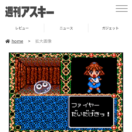
toggle
naviga
レビュー
ニュース
ガジェット
home
>
拡大画像