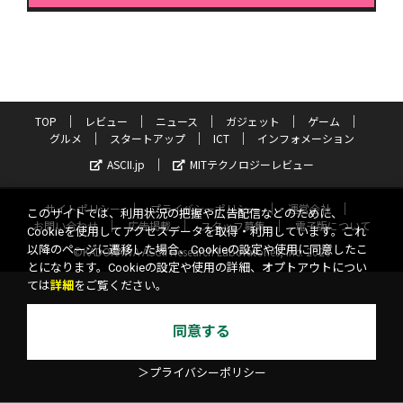
TOP
レビュー
ニュース
ガジェット
ゲーム
グルメ
スタートアップ
ICT
インフォメーション
ASCII.jp
MITテクノロジーレビュー
サイトポリシー
プライバシーポリシー
運営会社
このサイトでは、利用状況の把握や広告配信などのために、
お問い合わせ
広告掲載
スタッフ募集
電子版について
Cookieを使用してアクセスデータを取得・利用しています。これ
以降のページに遷移した場合、Cookieの設定や使用に同意したこ
©KADOKAWA ASCII Research Laboratories, Inc. 2026
とになります。Cookieの設定や使用の詳細、オプトアウトについ
ては
詳細
をご覧ください。
同意する
＞プライバシーポリシー