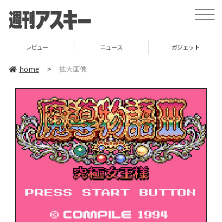
toggle
naviga
レビュー
ニュース
ガジェット
home
>
拡大画像