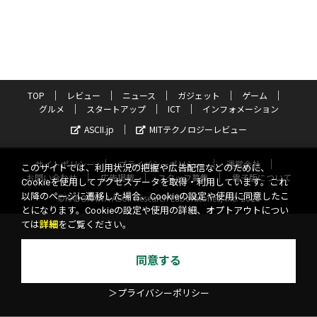
TOP
レビュー
ニュース
ガジェット
ゲーム
グルメ
スタートアップ
ICT
インフォメーション
ASCII.jp
MITテクノロジーレビュー
サイトポリシー
プライバシーポリシー
運営会社
このサイトでは、利用状況の把握や広告配信などのために、
お問い合わせ
広告掲載
スタッフ募集
電子版について
Cookieを使用してアクセスデータを取得・利用しています。これ
以降のページに遷移した場合、Cookieの設定や使用に同意したこ
©KADOKAWA ASCII Research Laboratories, Inc. 2026
とになります。Cookieの設定や使用の詳細、オプトアウトについ
ては
詳細
をご覧ください。
同意する
＞プライバシーポリシー