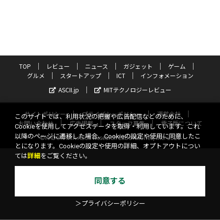
TOP
レビュー
ニュース
ガジェット
ゲーム
グルメ
スタートアップ
ICT
インフォメーション
ASCII.jp
MITテクノロジーレビュー
サイトポリシー
プライバシーポリシー
運営会社
このサイトでは、利用状況の把握や広告配信などのために、
お問い合わせ
広告掲載
スタッフ募集
電子版について
Cookieを使用してアクセスデータを取得・利用しています。これ
以降のページに遷移した場合、Cookieの設定や使用に同意したこ
©KADOKAWA ASCII Research Laboratories, Inc. 2026
とになります。Cookieの設定や使用の詳細、オプトアウトについ
ては
詳細
をご覧ください。
同意する
＞プライバシーポリシー