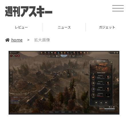
toggle
naviga
レビュー
ニュース
ガジェット
home
>
拡大画像