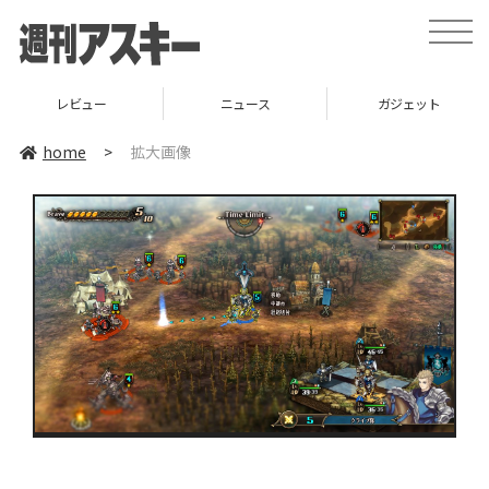
toggle
naviga
レビュー
ニュース
ガジェット
home
>
拡大画像