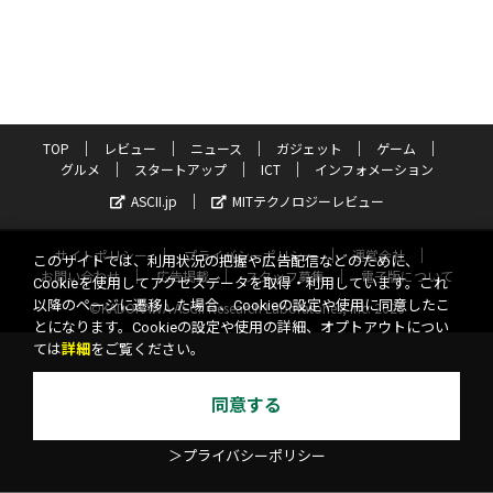
TOP
レビュー
ニュース
ガジェット
ゲーム
グルメ
スタートアップ
ICT
インフォメーション
ASCII.jp
MITテクノロジーレビュー
サイトポリシー
プライバシーポリシー
運営会社
このサイトでは、利用状況の把握や広告配信などのために、
お問い合わせ
広告掲載
スタッフ募集
電子版について
Cookieを使用してアクセスデータを取得・利用しています。これ
以降のページに遷移した場合、Cookieの設定や使用に同意したこ
©KADOKAWA ASCII Research Laboratories, Inc. 2026
とになります。Cookieの設定や使用の詳細、オプトアウトについ
ては
詳細
をご覧ください。
同意する
＞プライバシーポリシー