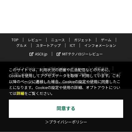
TOP
レビュー
ニュース
ガジェット
ゲーム
グルメ
スタートアップ
ICT
インフォメーション
ASCII.jp
MITテクノロジーレビュー
サイトポリシー
プライバシーポリシー
運営会社
このサイトでは、利用状況の把握や広告配信などのために、
お問い合わせ
広告掲載
スタッフ募集
電子版について
Cookieを使用してアクセスデータを取得・利用しています。これ
以降のページに遷移した場合、Cookieの設定や使用に同意したこ
©KADOKAWA ASCII Research Laboratories, Inc. 2026
とになります。Cookieの設定や使用の詳細、オプトアウトについ
ては
詳細
をご覧ください。
同意する
＞プライバシーポリシー