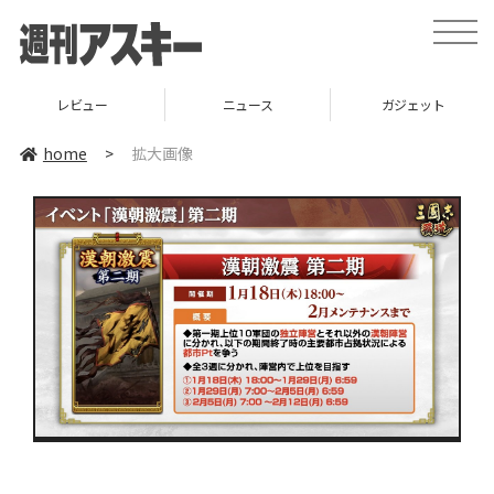
toggle
naviga
レビュー
ニュース
ガジェット
home
>
拡大画像