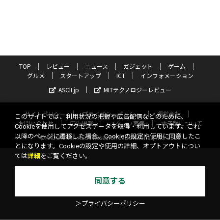
TOP
レビュー
ニュース
ガジェット
ゲーム
グルメ
スタートアップ
ICT
インフォメーション
ASCII.jp
MITテクノロジーレビュー
サイトポリシー
プライバシーポリシー
運営会社
このサイトでは、利用状況の把握や広告配信などのために、
お問い合わせ
広告掲載
スタッフ募集
電子版について
Cookieを使用してアクセスデータを取得・利用しています。これ
以降のページに遷移した場合、Cookieの設定や使用に同意したこ
©KADOKAWA ASCII Research Laboratories, Inc. 2026
とになります。Cookieの設定や使用の詳細、オプトアウトについ
ては
詳細
をご覧ください。
同意する
＞プライバシーポリシー