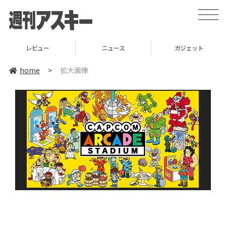
toggle
naviga
レビュー
ニュース
ガジェット
home
>
拡大画像