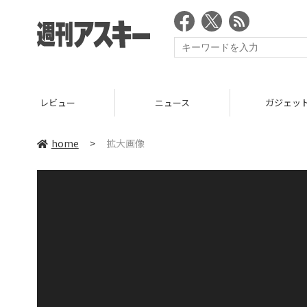
レビュー
ニュース
ガジェッ
home
>
拡大画像