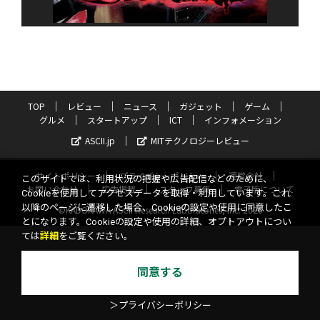
TOP
レビュー
ニュース
ガジェット
ゲーム
グルメ
スタートアップ
ICT
インフォメーション
ASCII.jp
MITテクノロジーレビュー
サイトポリシー
プライバシーポリシー
運営会社
このサイトでは、利用状況の把握や広告配信などのために、
お問い合わせ
広告掲載
スタッフ募集
電子版について
Cookieを使用してアクセスデータを取得・利用しています。これ
以降のページに遷移した場合、Cookieの設定や使用に同意したこ
©KADOKAWA ASCII Research Laboratories, Inc. 2026
とになります。Cookieの設定や使用の詳細、オプトアウトについ
ては
詳細
をご覧ください。
同意する
＞プライバシーポリシー