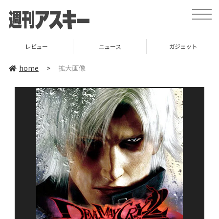
toggle
naviga
レビュー
ニュース
ガジェット
home
>
拡大画像