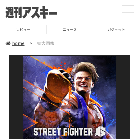
toggle
naviga
レビュー
ニュース
ガジェット
home
>
拡大画像