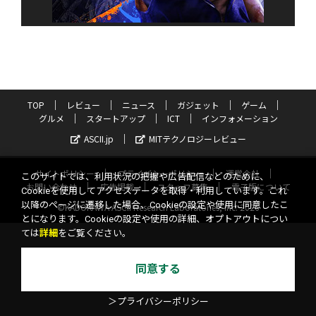
TOP
レビュー
ニュース
ガジェット
ゲーム
グルメ
スタートアップ
ICT
インフォメーション
ASCII.jp
MITテクノロジーレビュー
サイトポリシー
プライバシーポリシー
運営会社
このサイトでは、利用状況の把握や広告配信などのために、
お問い合わせ
広告掲載
スタッフ募集
電子版について
Cookieを使用してアクセスデータを取得・利用しています。これ
以降のページに遷移した場合、Cookieの設定や使用に同意したこ
©KADOKAWA ASCII Research Laboratories, Inc. 2026
とになります。Cookieの設定や使用の詳細、オプトアウトについ
ては
詳細
をご覧ください。
同意する
＞プライバシーポリシー