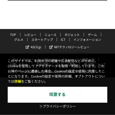
TOP
レビュー
ニュース
ガジェット
ゲーム
グルメ
スタートアップ
ICT
インフォメーション
ASCII.jp
MITテクノロジーレビュー
サイトポリシー
プライバシーポリシー
運営会社
このサイトでは、利用状況の把握や広告配信などのために、
お問い合わせ
広告掲載
スタッフ募集
電子版について
Cookieを使用してアクセスデータを取得・利用しています。これ
以降のページに遷移した場合、Cookieの設定や使用に同意したこ
©KADOKAWA ASCII Research Laboratories, Inc. 2026
とになります。Cookieの設定や使用の詳細、オプトアウトについ
ては
詳細
をご覧ください。
同意する
＞プライバシーポリシー