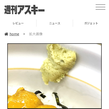
toggle
naviga
レビュー
ニュース
ガジェット
home
>
拡大画像