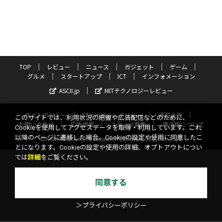
TOP
レビュー
ニュース
ガジェット
ゲーム
グルメ
スタートアップ
ICT
インフォメーション
ASCII.jp
MITテクノロジーレビュー
サイトポリシー
プライバシーポリシー
運営会社
このサイトでは、利用状況の把握や広告配信などのために、
お問い合わせ
広告掲載
スタッフ募集
電子版について
Cookieを使用してアクセスデータを取得・利用しています。これ
以降のページに遷移した場合、Cookieの設定や使用に同意したこ
©KADOKAWA ASCII Research Laboratories, Inc. 2026
とになります。Cookieの設定や使用の詳細、オプトアウトについ
ては
詳細
をご覧ください。
同意する
＞プライバシーポリシー