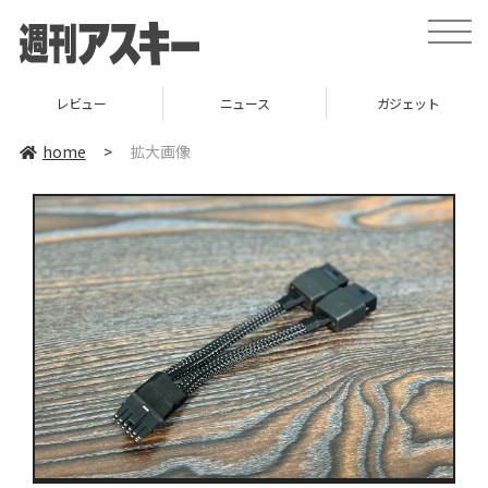
toggle
naviga
レビュー
ニュース
ガジェット
home
>
拡大画像