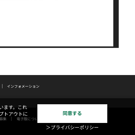
インフォメーション
います。これ
同意する
オプトアウトに
募集
電子版について
＞プライバシーポリシー