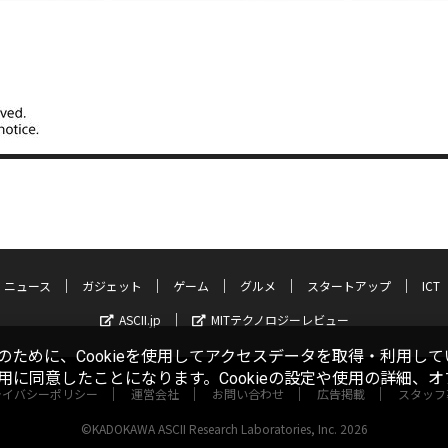
ニュース
ガジェット
ゲーム
グルメ
スタートアップ
ICT
ASCII.jp
MITテクノロジーレビュー
ために、Cookieを使用してアクセスデータを取得・利用して
使用に同意したことになります。Cookieの設定や使用の詳細、
ライバシーポリシー
運営会社
お問い合わせ
広告掲載
スタッフ
©KADOKAWA ASCII Research Laboratories, Inc. 2026