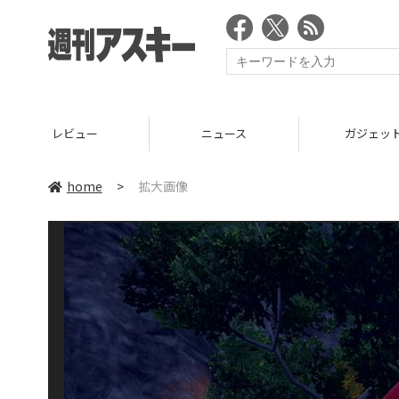
レビュー
ニュース
ガジェッ
home
>
拡大画像