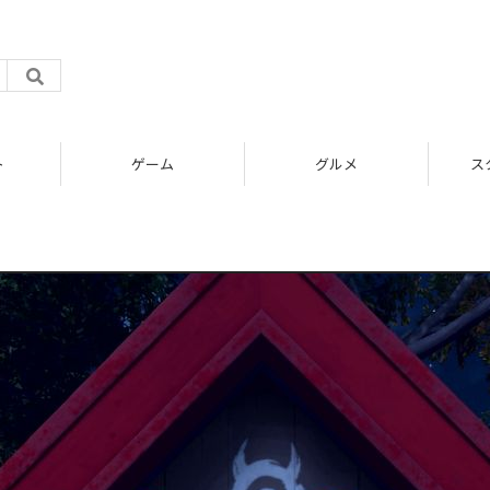
ト
ゲーム
グルメ
ス