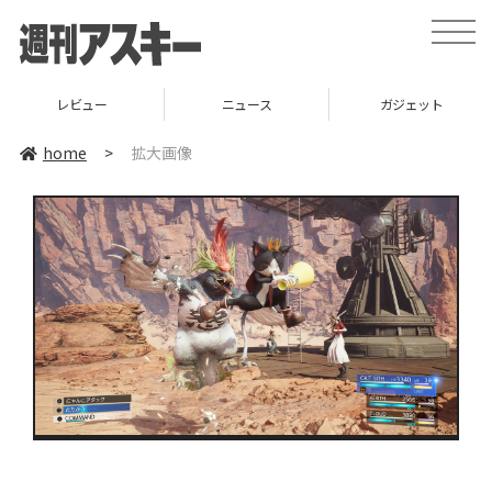
toggle
naviga
レビュー
ニュース
ガジェット
home
>
拡大画像