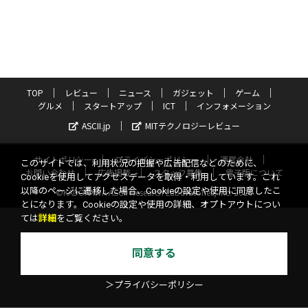
TOP
レビュー
ニュース
ガジェット
ゲーム
グルメ
スタートアップ
ICT
インフォメーション
ASCII.jp
MITテクノロジーレビュー
サイトポリシー
プライバシーポリシー
運営会社
このサイトでは、利用状況の把握や広告配信などのために、
お問い合わせ
広告掲載
スタッフ募集
電子版について
Cookieを使用してアクセスデータを取得・利用しています。これ
以降のページに遷移した場合、Cookieの設定や使用に同意したこ
©KADOKAWA ASCII Research Laboratories, Inc. 2026
とになります。Cookieの設定や使用の詳細、オプトアウトについ
ては
詳細
をご覧ください。
同意する
＞プライバシーポリシー