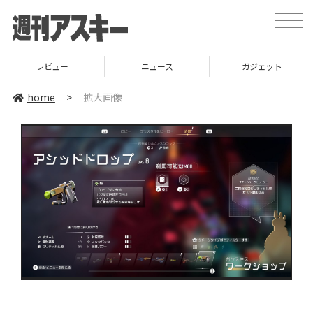
toggle
naviga
レビュー
ニュース
ガジェット
home
>
拡大画像