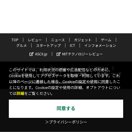
TOP
レビュー
ニュース
ガジェット
ゲーム
グルメ
スタートアップ
ICT
インフォメーション
ASCII.jp
MITテクノロジーレビュー
サイトポリシー
プライバシーポリシー
運営会社
このサイトでは、利用状況の把握や広告配信などのために、
お問い合わせ
広告掲載
スタッフ募集
電子版について
Cookieを使用してアクセスデータを取得・利用しています。これ
以降のページに遷移した場合、Cookieの設定や使用に同意したこ
©KADOKAWA ASCII Research Laboratories, Inc. 2026
とになります。Cookieの設定や使用の詳細、オプトアウトについ
ては
詳細
をご覧ください。
同意する
＞プライバシーポリシー