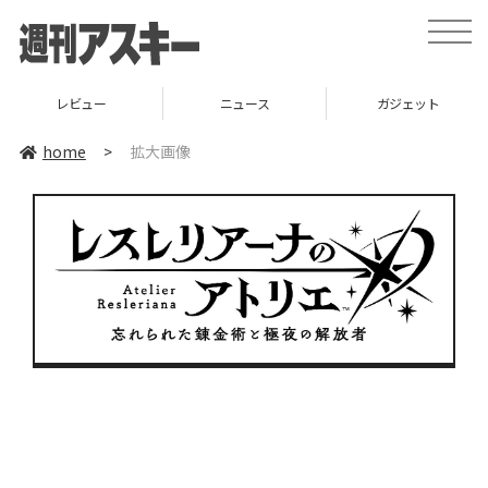
toggle
naviga
レビュー
ニュース
ガジェット
home
>
拡大画像