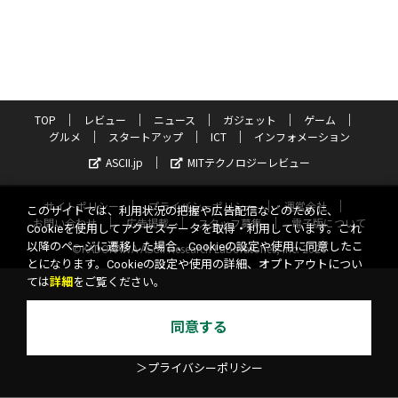
TOP
レビュー
ニュース
ガジェット
ゲーム
グルメ
スタートアップ
ICT
インフォメーション
ASCII.jp
MITテクノロジーレビュー
サイトポリシー
プライバシーポリシー
運営会社
このサイトでは、利用状況の把握や広告配信などのために、
お問い合わせ
広告掲載
スタッフ募集
電子版について
Cookieを使用してアクセスデータを取得・利用しています。これ
以降のページに遷移した場合、Cookieの設定や使用に同意したこ
©KADOKAWA ASCII Research Laboratories, Inc. 2026
とになります。Cookieの設定や使用の詳細、オプトアウトについ
ては
詳細
をご覧ください。
同意する
＞プライバシーポリシー