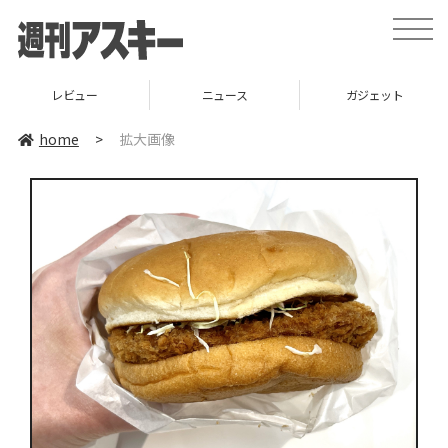
toggle
naviga
レビュー
ニュース
ガジェット
home
>
拡大画像