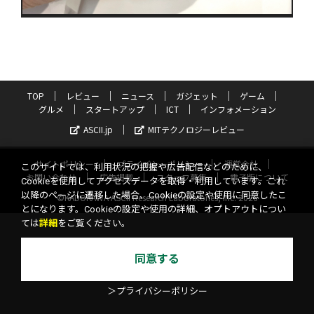
TOP
レビュー
ニュース
ガジェット
ゲーム
グルメ
スタートアップ
ICT
インフォメーション
ASCII.jp
MITテクノロジーレビュー
サイトポリシー
プライバシーポリシー
運営会社
このサイトでは、利用状況の把握や広告配信などのために、
お問い合わせ
広告掲載
スタッフ募集
電子版について
Cookieを使用してアクセスデータを取得・利用しています。これ
以降のページに遷移した場合、Cookieの設定や使用に同意したこ
©KADOKAWA ASCII Research Laboratories, Inc. 2026
とになります。Cookieの設定や使用の詳細、オプトアウトについ
ては
詳細
をご覧ください。
同意する
＞プライバシーポリシー