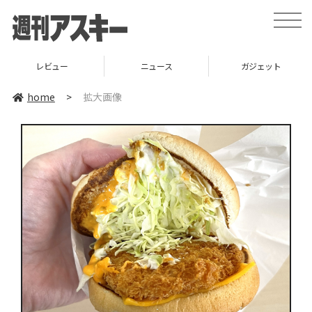
toggle
naviga
レビュー
ニュース
ガジェット
home
>
拡大画像