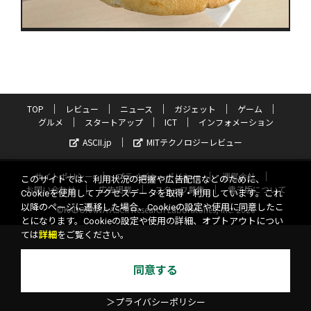
TOP
レビュー
ニュース
ガジェット
ゲーム
グルメ
スタートアップ
ICT
インフォメーション
ASCII.jp
MITテクノロジーレビュー
サイトポリシー
プライバシーポリシー
運営会社
このサイトでは、利用状況の把握や広告配信などのために、
お問い合わせ
広告掲載
スタッフ募集
電子版について
Cookieを使用してアクセスデータを取得・利用しています。これ
以降のページに遷移した場合、Cookieの設定や使用に同意したこ
©KADOKAWA ASCII Research Laboratories, Inc. 2026
とになります。Cookieの設定や使用の詳細、オプトアウトについ
ては
詳細
をご覧ください。
同意する
＞プライバシーポリシー