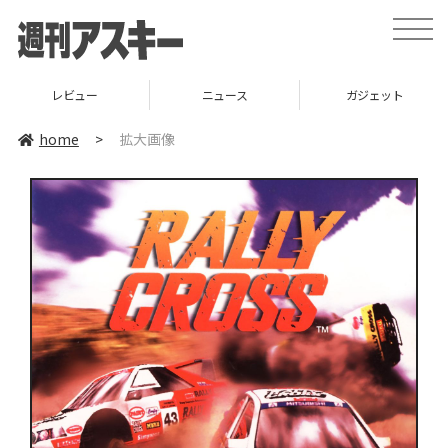
toggle
naviga
レビュー
ニュース
ガジェット
home
>
拡大画像