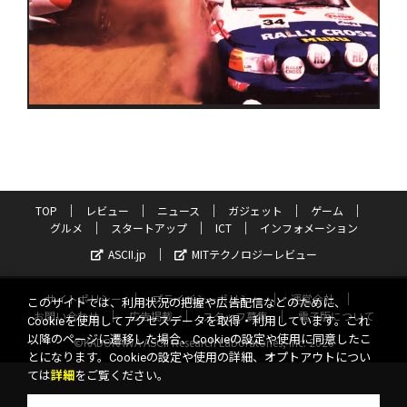
TOP
レビュー
ニュース
ガジェット
ゲーム
グルメ
スタートアップ
ICT
インフォメーション
ASCII.jp
MITテクノロジーレビュー
サイトポリシー
プライバシーポリシー
運営会社
このサイトでは、利用状況の把握や広告配信などのために、
お問い合わせ
広告掲載
スタッフ募集
電子版について
Cookieを使用してアクセスデータを取得・利用しています。これ
以降のページに遷移した場合、Cookieの設定や使用に同意したこ
©KADOKAWA ASCII Research Laboratories, Inc. 2026
とになります。Cookieの設定や使用の詳細、オプトアウトについ
ては
詳細
をご覧ください。