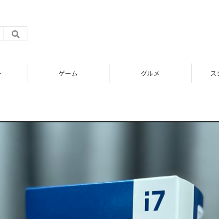
ト
ゲーム
グルメ
ス