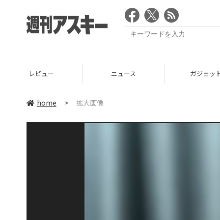
レビュー
ニュース
ガジェッ
home
>
拡大画像