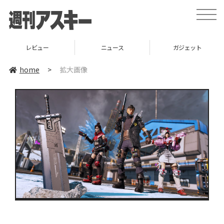
toggle
naviga
レビュー
ニュース
ガジェット
home
>
拡大画像