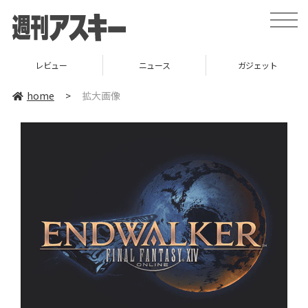
toggle
naviga
レビュー
ニュース
ガジェット
home
>
拡大画像