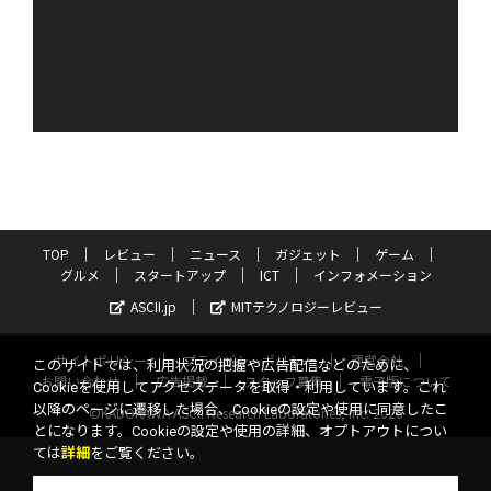
TOP
レビュー
ニュース
ガジェット
ゲーム
グルメ
スタートアップ
ICT
インフォメーション
ASCII.jp
MITテクノロジーレビュー
サイトポリシー
プライバシーポリシー
運営会社
このサイトでは、利用状況の把握や広告配信などのために、
お問い合わせ
広告掲載
スタッフ募集
電子版について
Cookieを使用してアクセスデータを取得・利用しています。これ
以降のページに遷移した場合、Cookieの設定や使用に同意したこ
©KADOKAWA ASCII Research Laboratories, Inc. 2026
とになります。Cookieの設定や使用の詳細、オプトアウトについ
ては
詳細
をご覧ください。