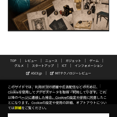
TOP
レビュー
ニュース
ガジェット
ゲーム
グルメ
スタートアップ
ICT
インフォメーション
ASCII.jp
MITテクノロジーレビュー
サイトポリシー
プライバシーポリシー
運営会社
このサイトでは、利用状況の把握や広告配信などのために、
お問い合わせ
広告掲載
スタッフ募集
電子版について
Cookieを使用してアクセスデータを取得・利用しています。これ
以降のページに遷移した場合、Cookieの設定や使用に同意したこ
©KADOKAWA ASCII Research Laboratories, Inc. 2026
とになります。Cookieの設定や使用の詳細、オプトアウトについ
ては
詳細
をご覧ください。