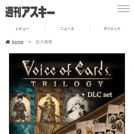
toggle
naviga
レビュー
ニュース
ガジェット
home
>
拡大画像