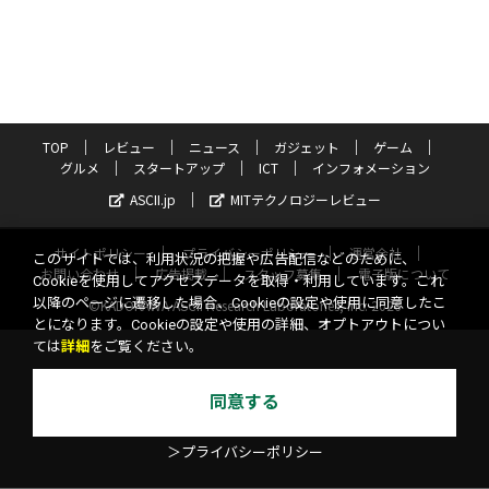
TOP
レビュー
ニュース
ガジェット
ゲーム
グルメ
スタートアップ
ICT
インフォメーション
ASCII.jp
MITテクノロジーレビュー
サイトポリシー
プライバシーポリシー
運営会社
このサイトでは、利用状況の把握や広告配信などのために、
お問い合わせ
広告掲載
スタッフ募集
電子版について
Cookieを使用してアクセスデータを取得・利用しています。これ
以降のページに遷移した場合、Cookieの設定や使用に同意したこ
©KADOKAWA ASCII Research Laboratories, Inc. 2026
とになります。Cookieの設定や使用の詳細、オプトアウトについ
ては
詳細
をご覧ください。
同意する
＞プライバシーポリシー