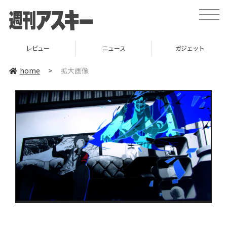
toggle
naviga
レビュー
ニュース
ガジェット
home
>
拡大画像