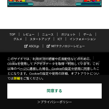
TOP
レビュー
ニュース
ガジェット
ゲーム
グルメ
スタートアップ
ICT
インフォメーション
ASCII.jp
MITテクノロジーレビュー
サイトポリシー
プライバシーポリシー
運営会社
このサイトでは、利用状況の把握や広告配信などのために、
お問い合わせ
広告掲載
スタッフ募集
電子版について
Cookieを使用してアクセスデータを取得・利用しています。これ
以降のページに遷移した場合、Cookieの設定や使用に同意したこ
©KADOKAWA ASCII Research Laboratories, Inc. 2026
とになります。Cookieの設定や使用の詳細、オプトアウトについ
ては
詳細
をご覧ください。
同意する
＞プライバシーポリシー