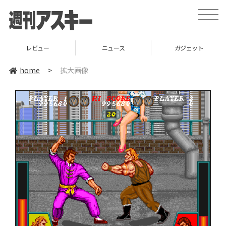
toggle
naviga
レビュー
ニュース
ガジェット
home
>
拡大画像