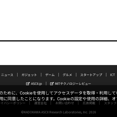
ニュース
ガジェット
ゲーム
グルメ
スタートアップ
ICT
ASCII.jp
MITテクノロジーレビュー
ために、Cookieを使用してアクセスデータを取得・利用して
使用に同意したことになります。Cookieの設定や使用の詳細、
ライバシーポリシー
運営会社
お問い合わせ
広告掲載
スタッフ
©KADOKAWA ASCII Research Laboratories, Inc. 2026