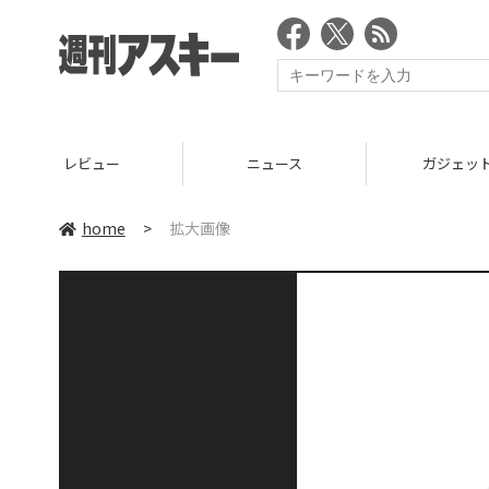
レビュー
ニュース
ガジェッ
home
>
拡大画像