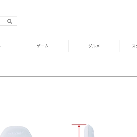
ト
ゲーム
グルメ
ス