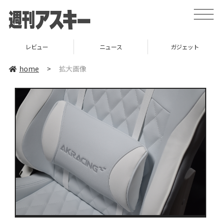
toggle
naviga
レビュー
ニュース
ガジェット
home
>
拡大画像