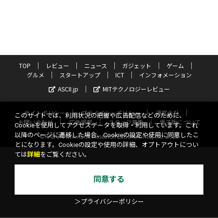
TOP
レビュー
ニュース
ガジェット
ゲーム
グルメ
スタートアップ
ICT
インフォメーション
ASCII.jp
MITテクノロジーレビュー
サイトポリシー
プライバシーポリシー
運営会社
このサイトでは、利用状況の把握や広告配信などのために、
お問い合わせ
広告掲載
スタッフ募集
電子版について
Cookieを使用してアクセスデータを取得・利用しています。これ
以降のページに遷移した場合、Cookieの設定や使用に同意したこ
©KADOKAWA ASCII Research Laboratories, Inc. 2026
とになります。Cookieの設定や使用の詳細、オプトアウトについ
ては
詳細
をご覧ください。
同意する
＞プライバシーポリシー