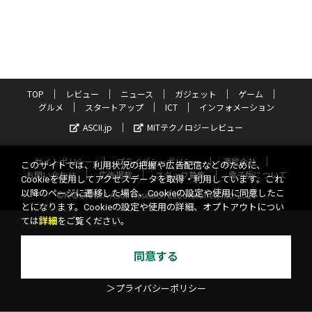
TOP
レビュー
ニュース
ガジェット
ゲーム
グルメ
スタートアップ
ICT
インフォメーション
ASCII.jp
MITテクノロジーレビュー
サイトポリシー
プライバシーポリシー
運営会社
このサイトでは、利用状況の把握や広告配信などのために、
お問い合わせ
広告掲載
スタッフ募集
電子版について
Cookieを使用してアクセスデータを取得・利用しています。これ
以降のページに遷移した場合、Cookieの設定や使用に同意したこ
©KADOKAWA ASCII Research Laboratories, Inc. 2026
とになります。Cookieの設定や使用の詳細、オプトアウトについ
ては
詳細
をご覧ください。
同意する
＞プライバシーポリシー