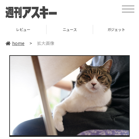
toggle
naviga
レビュー
ニュース
ガジェット
home
>
拡大画像