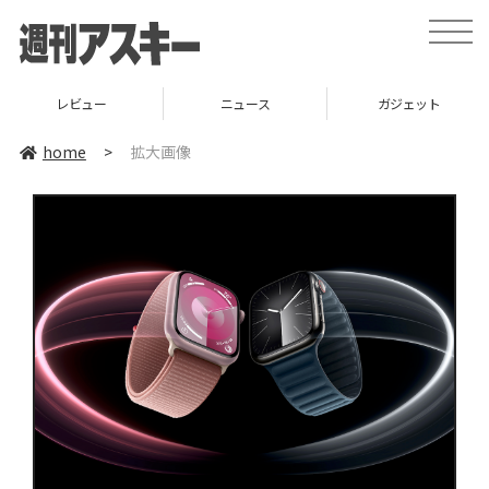
toggle
naviga
レビュー
ニュース
ガジェット
home
>
拡大画像