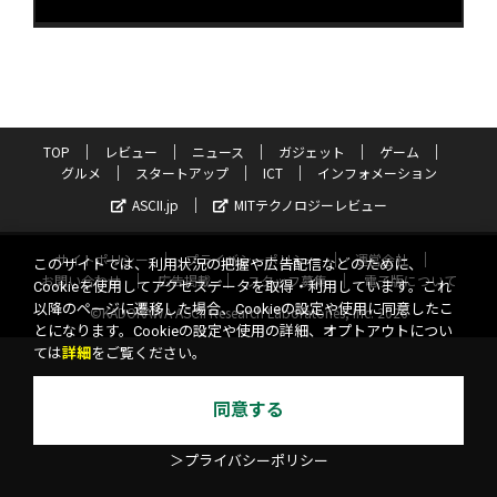
TOP
レビュー
ニュース
ガジェット
ゲーム
グルメ
スタートアップ
ICT
インフォメーション
ASCII.jp
MITテクノロジーレビュー
サイトポリシー
プライバシーポリシー
運営会社
このサイトでは、利用状況の把握や広告配信などのために、
お問い合わせ
広告掲載
スタッフ募集
電子版について
Cookieを使用してアクセスデータを取得・利用しています。これ
以降のページに遷移した場合、Cookieの設定や使用に同意したこ
©KADOKAWA ASCII Research Laboratories, Inc. 2026
とになります。Cookieの設定や使用の詳細、オプトアウトについ
ては
詳細
をご覧ください。
同意する
＞プライバシーポリシー