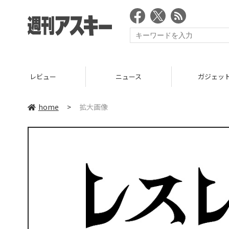
レビュー
ニュース
ガジェッ
home
>
拡大画像