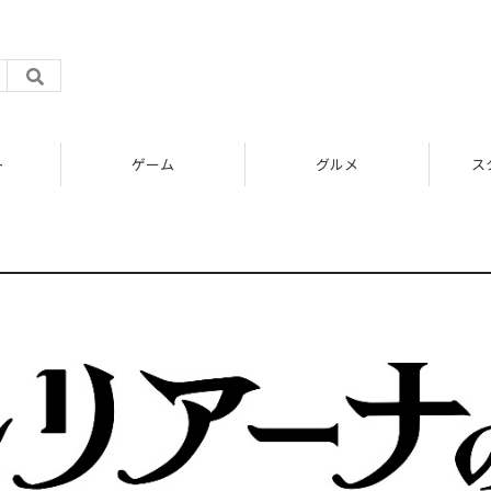
ト
ゲーム
グルメ
ス