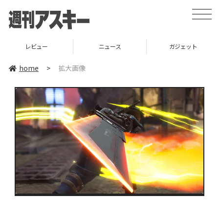
toggle
naviga
レビュー
ニュース
ガジェット
home
>
拡大画像