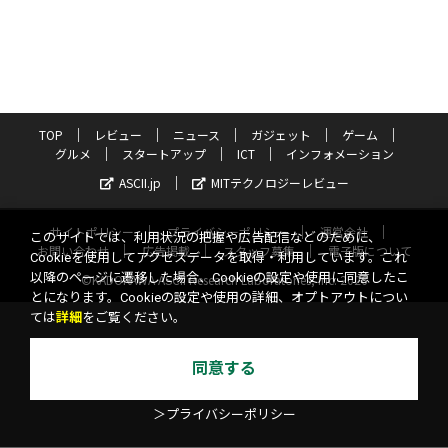
TOP
レビュー
ニュース
ガジェット
ゲーム
グルメ
スタートアップ
ICT
インフォメーション
ASCII.jp
MITテクノロジーレビュー
サイトポリシー
プライバシーポリシー
運営会社
このサイトでは、利用状況の把握や広告配信などのために、
お問い合わせ
広告掲載
スタッフ募集
電子版について
Cookieを使用してアクセスデータを取得・利用しています。これ
以降のページに遷移した場合、Cookieの設定や使用に同意したこ
©KADOKAWA ASCII Research Laboratories, Inc. 2026
とになります。Cookieの設定や使用の詳細、オプトアウトについ
ては
詳細
をご覧ください。
同意する
＞プライバシーポリシー