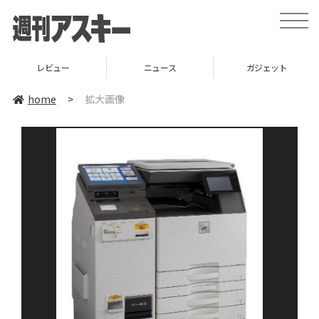
toggle
naviga
レビュー
ニュース
ガジェット
home
>
拡大画像