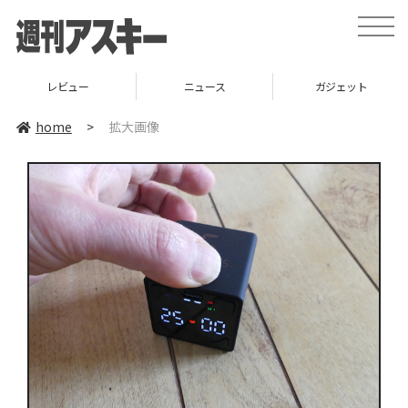
toggle
naviga
レビュー
ニュース
ガジェット
home
>
拡大画像