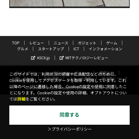
TOP
レビュー
ニュース
ガジェット
ゲーム
グルメ
スタートアップ
ICT
インフォメーション
ASCII.jp
MITテクノロジーレビュー
サイトポリシー
プライバシーポリシー
運営会社
このサイトでは、利用状況の把握や広告配信などのために、
お問い合わせ
広告掲載
スタッフ募集
電子版について
Cookieを使用してアクセスデータを取得・利用しています。これ
以降のページに遷移した場合、Cookieの設定や使用に同意したこ
©KADOKAWA ASCII Research Laboratories, Inc. 2026
とになります。Cookieの設定や使用の詳細、オプトアウトについ
ては
詳細
をご覧ください。
同意する
＞プライバシーポリシー