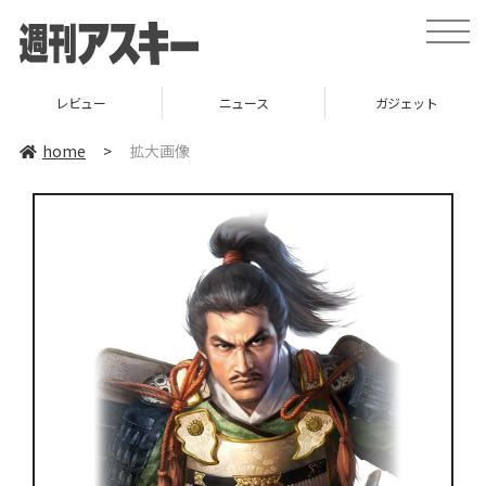
toggle
naviga
レビュー
ニュース
ガジェット
home
>
拡大画像