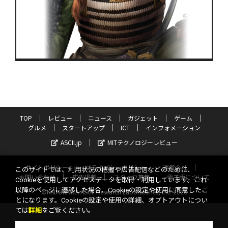
TOP
レビュー
ニュース
ガジェット
ゲーム
グルメ
スタートアップ
ICT
インフォメーション
ASCII.jp
MITテクノロジーレビュー
サイトポリシー
プライバシーポリシー
運営会社
このサイトでは、利用状況の把握や広告配信などのために、
お問い合わせ
広告掲載
スタッフ募集
電子版について
Cookieを使用してアクセスデータを取得・利用しています。これ
以降のページに遷移した場合、Cookieの設定や使用に同意したこ
©KADOKAWA ASCII Research Laboratories, Inc. 2026
とになります。Cookieの設定や使用の詳細、オプトアウトについ
ては
詳細
をご覧ください。