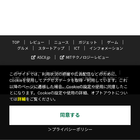
TOP
レビュー
ニュース
ガジェット
ゲーム
グルメ
スタートアップ
ICT
インフォメーション
ASCII.jp
MITテクノロジーレビュー
サイトポリシー
プライバシーポリシー
運営会社
このサイトでは、利用状況の把握や広告配信などのために、
お問い合わせ
広告掲載
スタッフ募集
電子版について
Cookieを使用してアクセスデータを取得・利用しています。これ
以降のページに遷移した場合、Cookieの設定や使用に同意したこ
©KADOKAWA ASCII Research Laboratories, Inc. 2026
とになります。Cookieの設定や使用の詳細、オプトアウトについ
ては
詳細
をご覧ください。
同意する
＞プライバシーポリシー