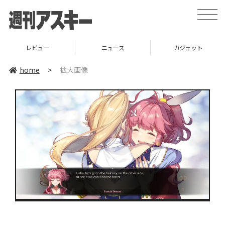
toggle
naviga
レビュー
ニュース
ガジェット
home
>
拡大画像