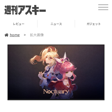
toggle
naviga
レビュー
ニュース
ガジェット
home
>
拡大画像