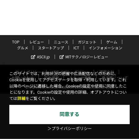
TOP
レビュー
ニュース
ガジェット
ゲーム
グルメ
スタートアップ
ICT
インフォメーション
ASCII.jp
MITテクノロジーレビュー
サイトポリシー
プライバシーポリシー
運営会社
このサイトでは、利用状況の把握や広告配信などのために、
お問い合わせ
広告掲載
スタッフ募集
電子版について
Cookieを使用してアクセスデータを取得・利用しています。これ
以降のページに遷移した場合、Cookieの設定や使用に同意したこ
©KADOKAWA ASCII Research Laboratories, Inc. 2026
とになります。Cookieの設定や使用の詳細、オプトアウトについ
ては
詳細
をご覧ください。
同意する
＞プライバシーポリシー