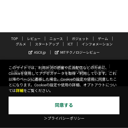
TOP
レビュー
ニュース
ガジェット
ゲーム
グルメ
スタートアップ
ICT
インフォメーション
ASCII.jp
MITテクノロジーレビュー
サイトポリシー
プライバシーポリシー
運営会社
このサイトでは、利用状況の把握や広告配信などのために、
お問い合わせ
広告掲載
スタッフ募集
電子版について
Cookieを使用してアクセスデータを取得・利用しています。これ
以降のページに遷移した場合、Cookieの設定や使用に同意したこ
©KADOKAWA ASCII Research Laboratories, Inc. 2026
とになります。Cookieの設定や使用の詳細、オプトアウトについ
ては
詳細
をご覧ください。
同意する
＞プライバシーポリシー