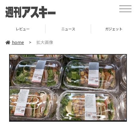
toggle
naviga
レビュー
ニュース
ガジェット
home
>
拡大画像