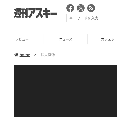
レビュー
ニュース
ガジェッ
home
>
拡大画像