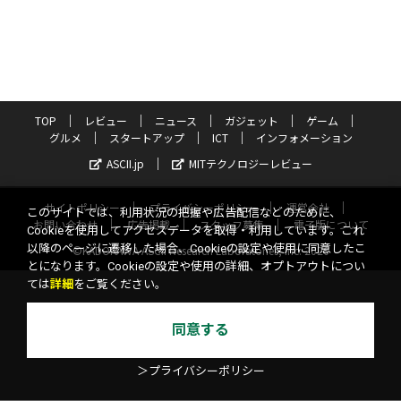
TOP
レビュー
ニュース
ガジェット
ゲーム
グルメ
スタートアップ
ICT
インフォメーション
ASCII.jp
MITテクノロジーレビュー
サイトポリシー
プライバシーポリシー
運営会社
このサイトでは、利用状況の把握や広告配信などのために、
お問い合わせ
広告掲載
スタッフ募集
電子版について
Cookieを使用してアクセスデータを取得・利用しています。これ
以降のページに遷移した場合、Cookieの設定や使用に同意したこ
©KADOKAWA ASCII Research Laboratories, Inc. 2026
とになります。Cookieの設定や使用の詳細、オプトアウトについ
ては
詳細
をご覧ください。
同意する
＞プライバシーポリシー