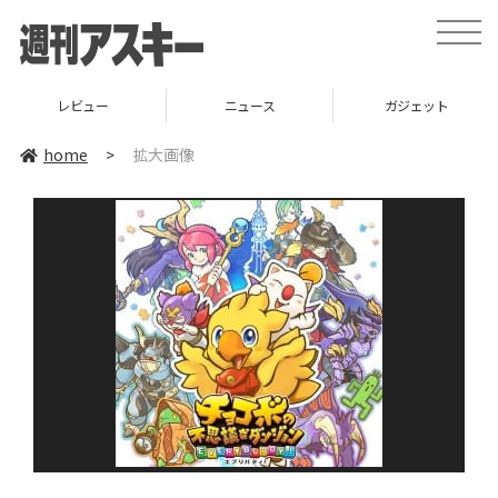
toggle
naviga
レビュー
ニュース
ガジェット
home
>
拡大画像