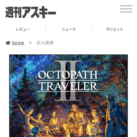
toggle
naviga
レビュー
ニュース
ガジェット
home
>
拡大画像