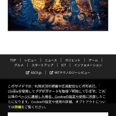
TOP
レビュー
ニュース
ガジェット
ゲーム
グルメ
スタートアップ
ICT
インフォメーション
ASCII.jp
MITテクノロジーレビュー
サイトポリシー
プライバシーポリシー
運営会社
このサイトでは、利用状況の把握や広告配信などのために、
お問い合わせ
広告掲載
スタッフ募集
電子版について
Cookieを使用してアクセスデータを取得・利用しています。これ
以降のページに遷移した場合、Cookieの設定や使用に同意したこ
©KADOKAWA ASCII Research Laboratories, Inc. 2026
とになります。Cookieの設定や使用の詳細、オプトアウトについ
ては
詳細
をご覧ください。