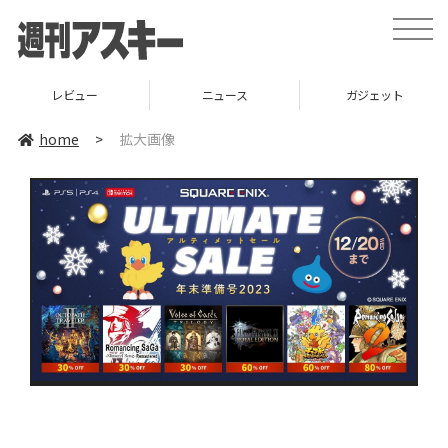
toggle
naviga
レビュー
ニュース
ガジェット
home
>
拡大画像