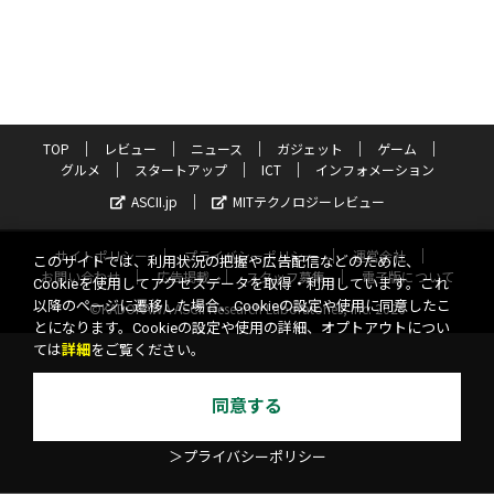
TOP
レビュー
ニュース
ガジェット
ゲーム
グルメ
スタートアップ
ICT
インフォメーション
ASCII.jp
MITテクノロジーレビュー
サイトポリシー
プライバシーポリシー
運営会社
このサイトでは、利用状況の把握や広告配信などのために、
お問い合わせ
広告掲載
スタッフ募集
電子版について
Cookieを使用してアクセスデータを取得・利用しています。これ
以降のページに遷移した場合、Cookieの設定や使用に同意したこ
©KADOKAWA ASCII Research Laboratories, Inc. 2026
とになります。Cookieの設定や使用の詳細、オプトアウトについ
ては
詳細
をご覧ください。
同意する
＞プライバシーポリシー